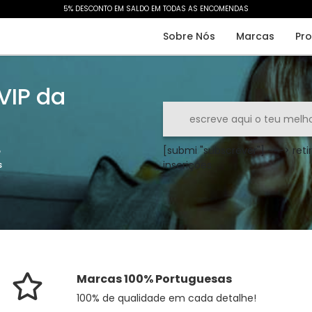
5% DESCONTO EM SALDO EM TODAS AS ENCOMENDAS​
Sobre Nós
Marcas
Pr
 VIP da
[submi "subscrever"] ---> retir
o
inscrições
s
Marcas 100% Portuguesas
100% de qualidade em cada detalhe!