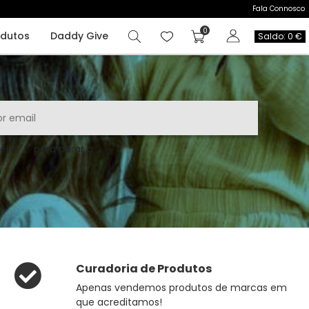
Fala Connosco
odutos
Daddy Give
Saldo: 0 €
ei o "t" para parar a
Curadoria de Produtos
Apenas vendemos produtos de marcas em
que acreditamos!