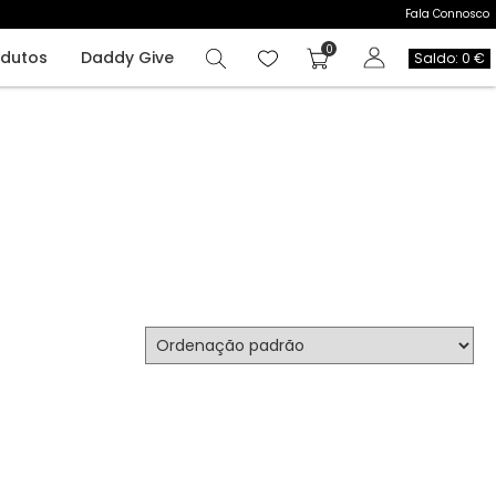
Fala Connosco
odutos
Daddy Give
Saldo: 0 €