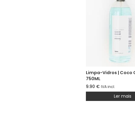
Limpa-Vidros | Coco 
750ML
9.90
€
IVA incl.
Ler mais