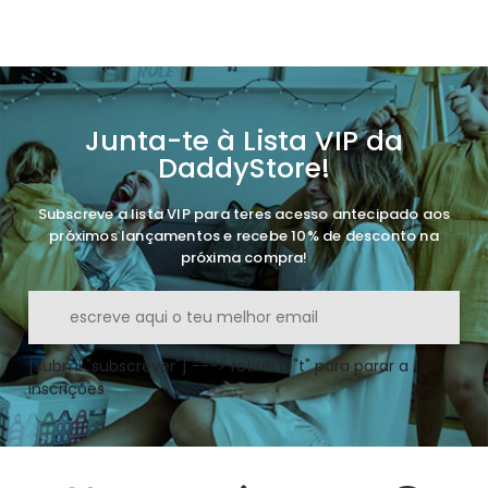
Junta-te à Lista VIP da
DaddyStore!
Subscreve a lista VIP para teres acesso antecipado aos
próximos lançamentos e recebe 10% de desconto na
próxima compra!
[submi "subscrever"] ---> retirei o "t" para parar a
inscrições