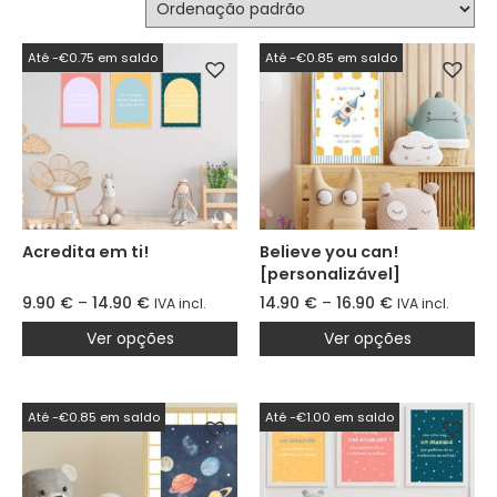
Até -€0.75 em saldo
Até -€0.85 em saldo
Acredita em ti!
Believe you can!
[personalizável]
9.90
€
–
14.90
€
14.90
€
–
16.90
€
IVA incl.
IVA incl.
Ver opções
Ver opções
Até -€0.85 em saldo
Até -€1.00 em saldo