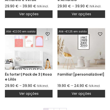
29.90
€
–
39.90
€
29.90
€
–
39.90
€
IVA incl.
IVA incl.
Ver opções
Ver opções
Até -€2.00 em saldo
Até -€1.25 em saldo
És forte! | Pack de 3 | Rosa
Família! [personalizável]
e Lilás
29.90
€
–
39.90
€
19.90
€
–
24.90
€
IVA incl.
IVA incl.
Ver opções
Ver opções