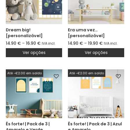
Dream big!
Era uma vez…
[personalizável]
[personalizável]
14.90
€
–
16.90
€
14.90
€
–
19.90
€
IVA incl.
IVA incl.
Ver opções
Ver opções
Até -€2.00 em saldo
Até -€2.00 em saldo
És forte! | Pack de 3 |
És forte! | Pack de 3 | Azul
Amarelo e Verde
e Amarelo