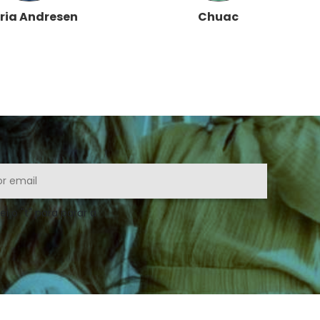
ria Andresen
Chuac
ei o "t" para parar a