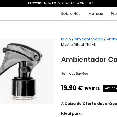
5% DESCONTO EM SALDO EM TODAS AS ENCOMENDAS​
Sobre Nós
Marcas
Pr
Início
/
Ambientadores
/
Ambi
Mystic Ritual 750ML
Ambientador Cas
Sem avaliações
19.90
€
IVA incl.
-€1.00
A Caixa de Oferta deverá se
Ideal para: