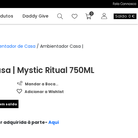
Fala Connosco
odutos
Daddy Give
Saldo: 0 €
entador de Casa
/ Ambientador Casa |
a | Mystic Ritual 750ML
Mandar a Boca...
Adicionar a Wishlist
 em saldo
r adquirida à parte-
Aqui