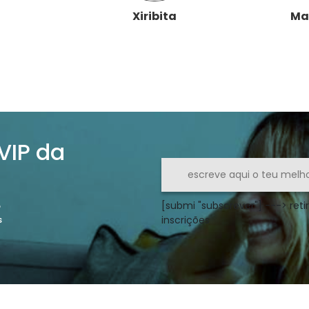
Xiribita
Ma
 VIP da
[submi "subscrever"] ---> retir
o
inscrições
s