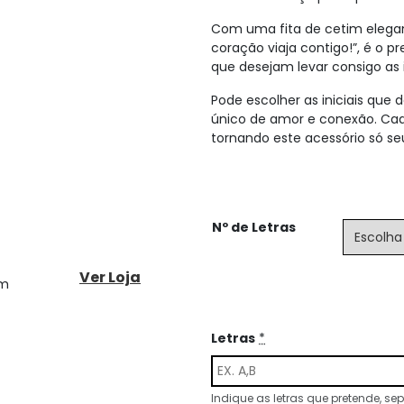
Com uma fita de cetim elegan
coração viaja contigo!”, é o 
que desejam levar consigo as 
Pode escolher as iniciais que
único de amor e conexão. Cada
tornando este acessório só seu
Nº de Letras
Ver Loja
om
Letras
*
Indique as letras que pretende, sep