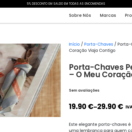
5% DESCONTO EM SALDO EM TODAS AS ENCOMENDAS​
Sobre Nós
Marcas
Pr
Início
/
Porta-Chaves
/ Porta-
Coração Viaja Contigo
Porta-Chaves P
– O Meu Coração
Sem avaliações
19.90
€
29.90
€
–
IVA
Este elegante porta-chaves é
uma lembrança para quem ca