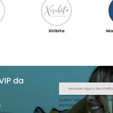
Xiribita
Ma
 VIP da
[submi "subscrever"] ---> retir
o
inscrições
s