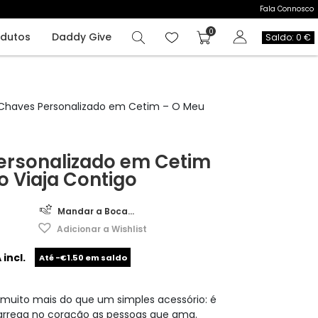
Fala Connosco
odutos
Daddy Give
Saldo: 0 €
Chaves Personalizado em Cetim – O Meu
ersonalizado em Cetim
 Viaja Contigo
Mandar a Boca...
Adicionar a Wishlist
 incl.
Até -€1.50 em saldo
 muito mais do que um simples acessório: é
rrega no coração as pessoas que ama.