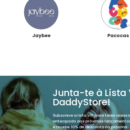
Jaybee
Pacocas
Junta-te à Lista
DaddyStore!
Subscreve a lista VIP para teres acess
antecipado aos próximos lançamento
e recebe 10% de desconto na próxima