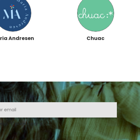
ria Andresen
Chuac
ei o "t" para parar a