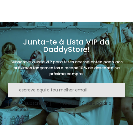
Junta-te à Lista VIP da
DaddyStore!
Subscreve a lista VIP para teres acesso antecipado aos
próximos lançamentos e recebe 10% de desconto na
próxima compra!
[submi "subscrever"] ---> retirei o "t" para parar a
inscrições