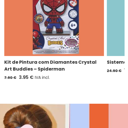
Kit de Pintura com Diamantes Crystal
Sistema 
Art Buddies – Spiderman
1
24.90 €
3.95 €
IVA incl.
7.90 €