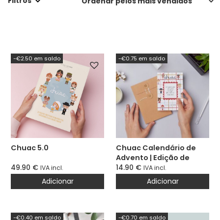
Filtros
-€2.50 em saldo
-€0.75 em saldo
Chuac 5.0
Chuac Calendário de
Advento | Edição de
49.90
€
Natal🎄
14.90
€
IVA incl.
IVA incl.
Adicionar
Adicionar
-€0.40 em saldo
-€0.70 em saldo