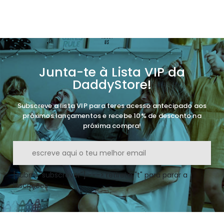
Junta-te à Lista VIP da
DaddyStore!
Subscreve a lista VIP para teres acesso antecipado aos
próximos lançamentos e recebe 10% de desconto na
próxima compra!
[submi "subscrever"] ---> retirei o "t" para parar a
inscrições