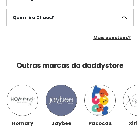
Quem é a Chuac?
Mais questões?
Outras marcas da daddystore
Homary
Jaybee
Pacocas
Xiri