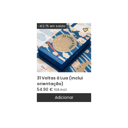
-€2.75 em saldo
31 Voltas à Lua (inclui
orientação)
54.90
€
IVA incl.
Adicionar