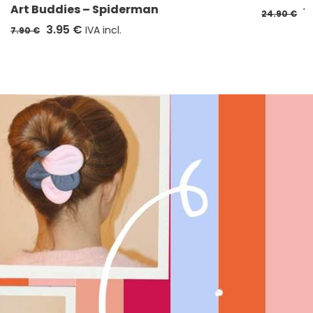
Art Buddies – Spiderman
1
24.90 €
3.95 €
IVA incl.
7.90 €