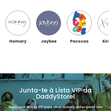
Homary
Jaybee
Pacocas
Xiri
Junta-te à Lista VIP da
DaddyStore!
Subscreve a lista VIP para teres acesso antecipado aos