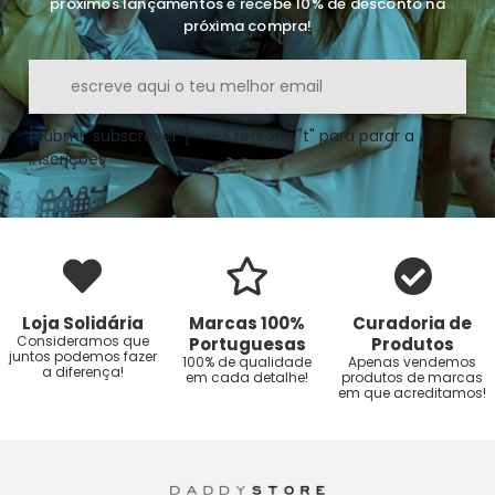
próximos lançamentos e recebe 10% de desconto na
próxima compra!
[submi "subscrever"] ---> retirei o "t" para parar a
inscrições
Loja Solidária
Marcas 100%
Curadoria de
Consideramos que
Portuguesas
Produtos
juntos podemos fazer
100% de qualidade
Apenas vendemos
a diferença!
em cada detalhe!
produtos de marcas
em que acreditamos!