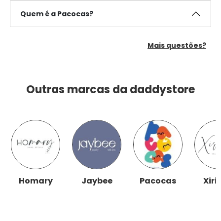
Quem é a Pacocas?
Mais questões?
Outras marcas da daddystore
Homary
Jaybee
Pacocas
Xiri