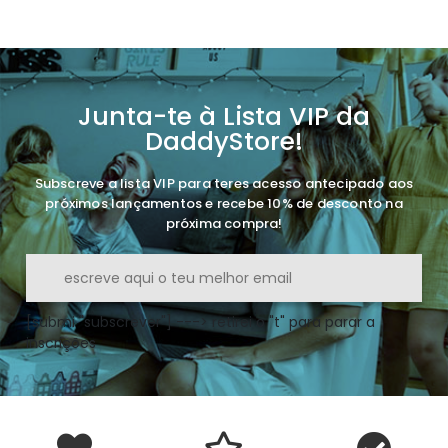
Junta-te à Lista VIP da
DaddyStore!
Subscreve a lista VIP para teres acesso antecipado aos
próximos lançamentos e recebe 10% de desconto na
próxima compra!
[submi "subscrever"] ---> retirei o "t" para parar a
inscrições