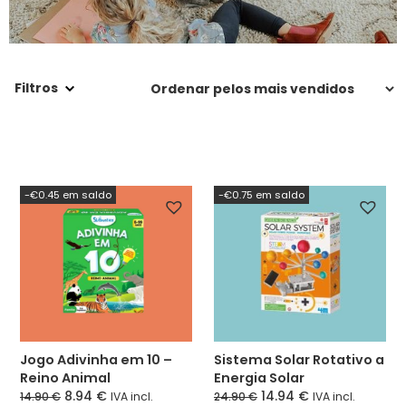
Filtros
-€0.45 em saldo
-€0.75 em saldo
Jogo Adivinha em 10 –
Sistema Solar Rotativo a
Reino Animal
Energia Solar
8.94
€
14.94
€
14.90
€
IVA incl.
24.90
€
IVA incl.