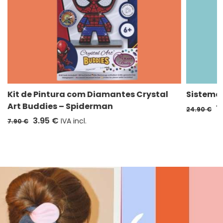
Kit de Pintura com Diamantes Crystal
Sistema 
Art Buddies – Spiderman
1
24.90 €
3.95 €
IVA incl.
7.90 €