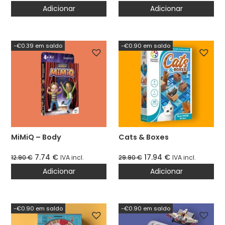
Adicionar
Adicionar
-€0.39 em saldo
-€0.90 em saldo
MiMiQ – Body
Cats & Boxes
7.74
€
17.94
€
12.90
€
IVA incl.
29.90
€
IVA incl.
Adicionar
Adicionar
-€0.90 em saldo
-€0.90 em saldo