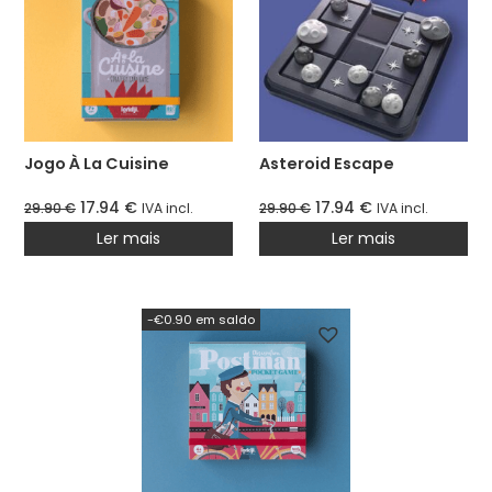
Jogo À La Cuisine
Asteroid Escape
17.94
€
17.94
€
29.90
€
IVA incl.
29.90
€
IVA incl.
Ler mais
Ler mais
-€0.90 em saldo