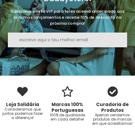
Subscreve a lista VIP para teres acesso antecipado aos
próximos lançamentos e recebe 10% de desconto na
próxima compra!
[submi "subscrever"] ---> retirei o "t" para parar a
inscrições
Loja Solidária
Marcas 100%
Curadoria de
Consideramos que
Portuguesas
Produtos
juntos podemos fazer
100% de qualidade
Apenas vendemos
a diferença!
em cada detalhe!
produtos de marcas
em que acreditamos!