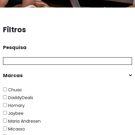
Filtros
Pesquisa
Marcas
Chuac
DaddyDeals
Homary
Jaybee
Maria Andresen
Micasso