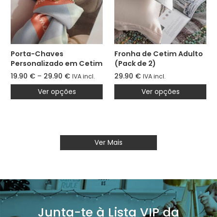
Porta-Chaves
Fronha de Cetim Adulto
Personalizado em Cetim
(Pack de 2)
– O Meu Coração Viaja
19.90
€
–
29.90
€
29.90
€
IVA incl.
IVA incl.
Contigo
Ver opções
Ver opções
Ver Mais
Junta-te à Lista VIP da