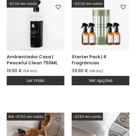
-€1.00 em saldo
-€2.00 em saldo
Ambientador Casa |
Starter Pack | 4
Peaceful Clean 750ML
Fragrâncias
(antigo Bebé) | Fórmula
19.90
€
39.90
€
IVA incl.
IVA incl.
Melhorada
Ler mais
Ver opções
Até -€1.50 em saldo
-€1.50 em saldo