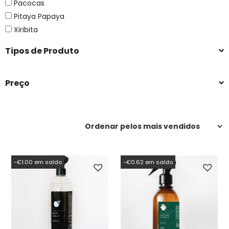
Pacocas
Pitaya Papaya
Xiribita
Tipos de Produto
Preço
-€1.00 em saldo
-€0.62 em saldo