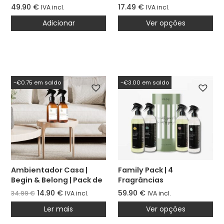
49.90
€
17.49
€
IVA incl.
IVA incl.
Adicionar
Ver opções
-€0.75 em saldo
-€3.00 em saldo
Ambientador Casa |
Family Pack | 4
Begin & Belong | Pack de
Fragrâncias
2
14.90
€
59.90
€
34.99
€
IVA incl.
IVA incl.
Ler mais
Ver opções