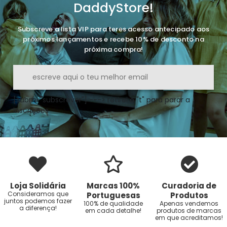
DaddyStore!
Subscreve a lista VIP para teres acesso antecipado aos
próximos lançamentos e recebe 10% de desconto na
próxima compra!
[submi "subscrever"] ---> retirei o "t" para parar a
inscrições
Loja Solidária
Marcas 100%
Curadoria de
Consideramos que
Portuguesas
Produtos
juntos podemos fazer
100% de qualidade
Apenas vendemos
a diferença!
em cada detalhe!
produtos de marcas
em que acreditamos!