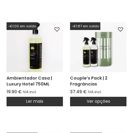
-€1.00 em saldo
-€1.87 em saldo
Ambientador Casa |
Couple’s Pack | 2
Luxury Hotel 750ML
Fragrâncias
(antigo Paris)
19.90
€
37.49
€
IVA incl.
IVA incl.
Ler mais
Ver opções