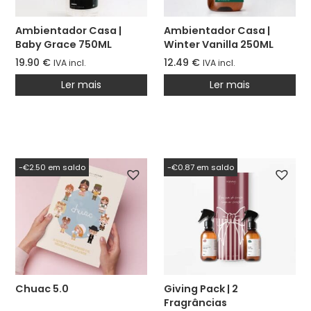
Ambientador Casa |
Ambientador Casa |
Baby Grace 750ML
Winter Vanilla 250ML
[edição limitada]
(Especial Natal)
19.90
€
12.49
€
IVA incl.
IVA incl.
Ler mais
Ler mais
-€2.50 em saldo
-€0.87 em saldo
Chuac 5.0
Giving Pack | 2
Fragrâncias