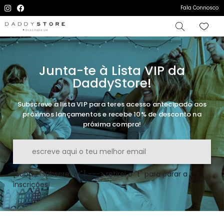
Fala Connosco
Junta-te à Lista VIP da
DaddyStore!
Subscreve a lista VIP para teres acesso antecipado aos
próximos lançamentos e recebe 10% de desconto na
próxima compra!
[submi "subscrever"] ---> retirei o "t" para parar a
inscrições