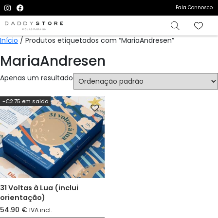
Fala Connosco
Início
/ Produtos etiquetados com “MariaAndresen”
MariaAndresen
Apenas um resultado
-€2.75 em saldo
31 Voltas à Lua (inclui
orientação)
54.90
€
IVA incl.