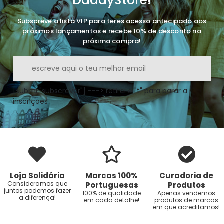
DaddyStore!
Subscreve a lista VIP para teres acesso antecipado aos
próximos lançamentos e recebe 10% de desconto na
próxima compra!
[submi "subscrever"] ---> retirei o "t" para parar a
inscrições
Loja Solidária
Marcas 100%
Curadoria de
Consideramos que
Portuguesas
Produtos
juntos podemos fazer
100% de qualidade
Apenas vendemos
a diferença!
em cada detalhe!
produtos de marcas
em que acreditamos!