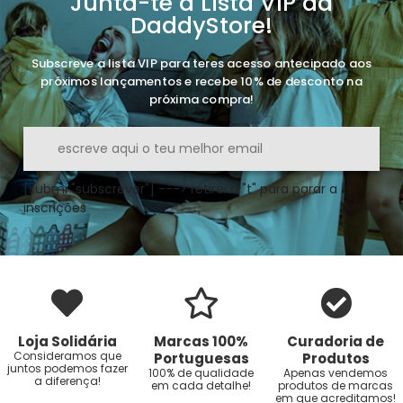
Junta-te à Lista VIP da
DaddyStore!
Subscreve a lista VIP para teres acesso antecipado aos
próximos lançamentos e recebe 10% de desconto na
próxima compra!
[submi "subscrever"] ---> retirei o "t" para parar a
inscrições
Loja Solidária
Marcas 100%
Curadoria de
Consideramos que
Portuguesas
Produtos
juntos podemos fazer
100% de qualidade
Apenas vendemos
a diferença!
em cada detalhe!
produtos de marcas
em que acreditamos!