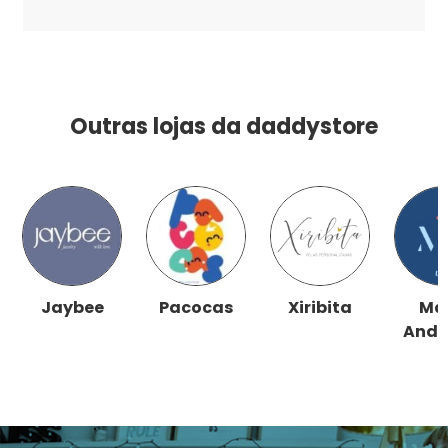
Outras lojas da daddystore
Jaybee
Pacocas
Xiribita
Ma
Andr