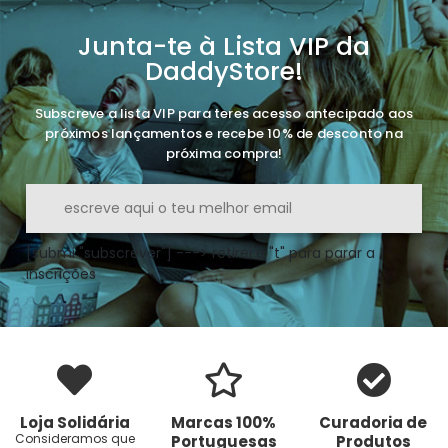
Junta-te à Lista VIP da
DaddyStore!
Subscreve a lista VIP para teres acesso antecipado aos
próximos lançamentos e recebe 10% de desconto na
próxima compra!
[submi "subscrever"] ---> retirei o "t" para parar a
inscrições
Loja Solidária
Marcas 100%
Curadoria de
Consideramos que
Portuguesas
Produtos