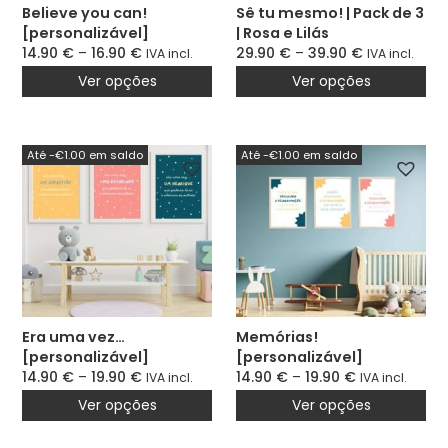
Believe you can!
Sê tu mesmo! | Pack de 3
[personalizável]
| Rosa e Lilás
14.90
€
–
16.90
€
29.90
€
–
39.90
€
IVA incl.
IVA incl.
Ver opções
Ver opções
Até -€1.00 em saldo
Até -€1.00 em saldo
Era uma vez…
Memórias!
[personalizável]
[personalizável]
14.90
€
–
19.90
€
14.90
€
–
19.90
€
IVA incl.
IVA incl.
Ver opções
Ver opções