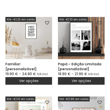
Até -€1.25 em saldo
Até -€1.10 em saldo
Família!
Papá – Edição Limitada
[personalizável]
[personalizável]
19.90
€
–
24.90
€
18.90
€
–
21.90
€
IVA incl.
IVA incl.
Ver opções
Ver opções
Até -€1.10 em saldo
Até -€0.85 em saldo