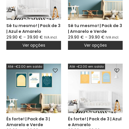
Sê tu mesmo! | Pack de 3
Sê tu mesmo! | Pack de 3
| Azul e Amarelo
| Amarelo e Verde
29.90
€
–
39.90
€
29.90
€
–
39.90
€
IVA incl.
IVA incl.
Ver opções
Ver opções
Até -€2.00 em saldo
Até -€2.00 em saldo
És forte! | Pack de 3 |
És forte! | Pack de 3 | Azul
Amarelo e Verde
e Amarelo