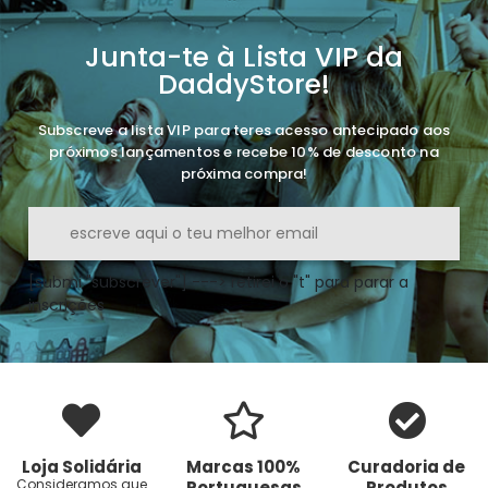
Junta-te à Lista VIP da
DaddyStore!
Subscreve a lista VIP para teres acesso antecipado aos
próximos lançamentos e recebe 10% de desconto na
próxima compra!
[submi "subscrever"] ---> retirei o "t" para parar a
inscrições
Loja Solidária
Marcas 100%
Curadoria de
Consideramos que
Portuguesas
Produtos