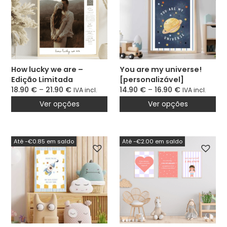
How lucky we are –
You are my universe!
Edição Limitada
[personalizável]
[personalizável]
18.90
€
–
21.90
€
14.90
€
–
16.90
€
IVA incl.
IVA incl.
Ver opções
Ver opções
Até -€0.85 em saldo
Até -€2.00 em saldo