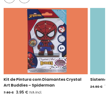
Kit de Pintura com Diamantes Crystal
Sistema 
Art Buddies – Spiderman
1
24.90 €
3.95 €
IVA incl.
7.90 €