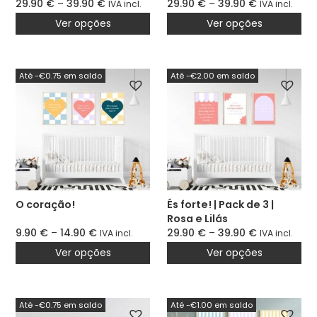
29.90
€
–
39.90
€
29.90
€
–
39.90
€
IVA incl.
IVA incl.
Ver opções
Ver opções
Até -€0.75 em saldo
Até -€2.00 em saldo
O coração!
És forte! | Pack de 3 |
Rosa e Lilás
9.90
€
–
14.90
€
29.90
€
–
39.90
€
IVA incl.
IVA incl.
Ver opções
Ver opções
Até -€0.75 em saldo
Até -€1.00 em saldo