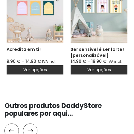
Acredita em ti!
Ser sensível é ser forte!
[personalizável]
9.90
€
–
14.90
€
14.90
€
–
19.90
€
IVA incl.
IVA incl.
Ver opções
Ver opções
Outros produtos DaddyStore
populares por aqui...