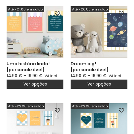
Até -€1.00 em saldo
Até -€0.85 em saldo
Uma história linda!
Dream big!
[personalizável]
[personalizável]
14.90
€
–
19.90
€
14.90
€
–
16.90
€
IVA incl.
IVA incl.
Ver opções
Ver opções
Até -€2.00 em saldo
Até -€2.00 em saldo