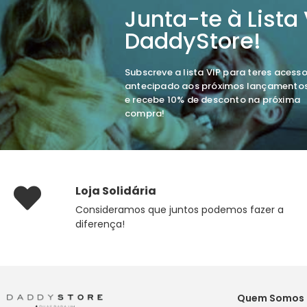
Junta-te à Lista
DaddyStore!
Subscreve a lista VIP para teres acess
antecipado aos próximos lançamento
e recebe 10% de desconto na próxima
compra!
Loja Solidária
Consideramos que juntos podemos fazer a
diferença!
Quem Somos