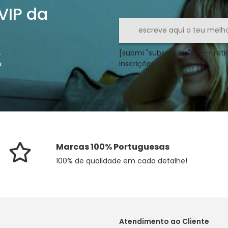
 VIP da
[submi "subscrever"] ---> retir
o
inscrições
s
Marcas 100% Portuguesas
100% de qualidade em cada detalhe!
Atendimento ao Cliente