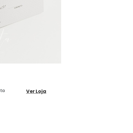
ita
Ver Loja