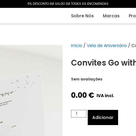
5% DESCONTO EM SALDO EM TODAS AS ENCOMENDAS​
Sobre Nós
Marcas
Pr
Início
/
Vela de Aniversário
/ Co
Convites Go wit
Sem avaliações
0.00
€
IVA incl.
Adicionar