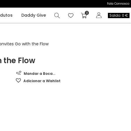
Fala Connosco
odutos
Daddy Give
Saldo: 0 €
nvites Go with the Flow
h the Flow
Mandar a Boca...
Adicionar a Wishlist