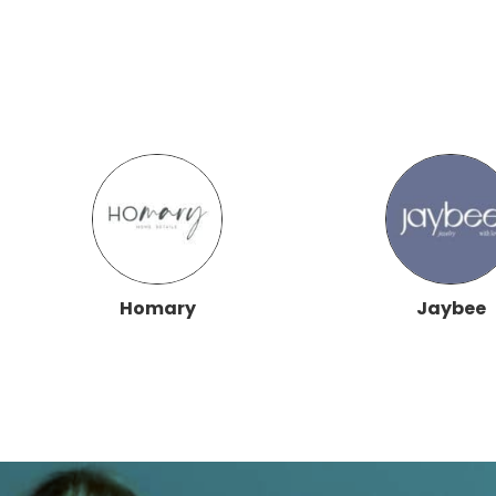
Homary
Jaybee