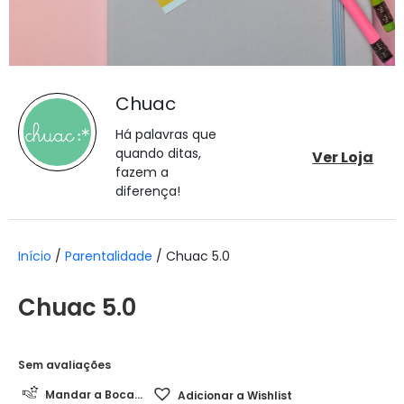
Chuac
Há palavras que
quando ditas,
Ver Loja
fazem a
diferença!
Início
/
Parentalidade
/ Chuac 5.0
Chuac 5.0
Sem avaliações
Mandar a Boca...
Adicionar a Wishlist