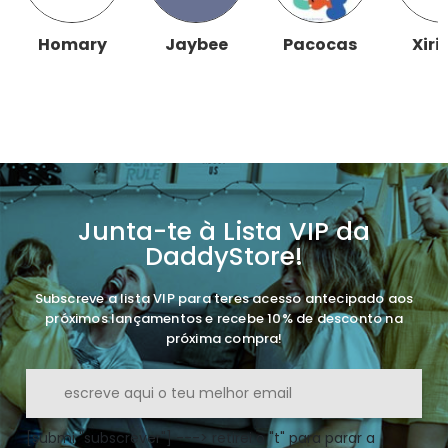
Homary
Jaybee
Pacocas
Xiri
Junta-te à Lista VIP da
DaddyStore!
Subscreve a lista VIP para teres acesso antecipado aos
próximos lançamentos e recebe 10% de desconto na
próxima compra!
[submi "subscrever"] ---> retirei o "t" para parar a