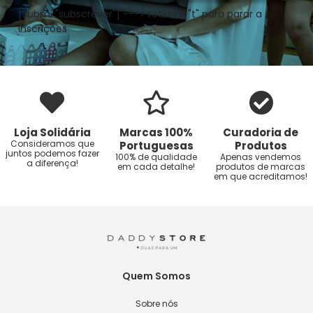
[submi "subscrever"] ---> retirei o "t" para parar a
inscrições
Loja Solidária
Marcas 100%
Curadoria de
Consideramos que
Portuguesas
Produtos
juntos podemos fazer
100% de qualidade
Apenas vendemos
a diferença!
em cada detalhe!
produtos de marcas
em que acreditamos!
Quem Somos
Sobre nós