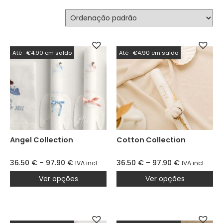
Até -€4.90 em saldo
Até -€4.90 em saldo
Angel Collection
Cotton Collection
36.50
€
–
97.90
€
36.50
€
–
97.90
€
IVA incl.
IVA incl.
Ver opções
Ver opções