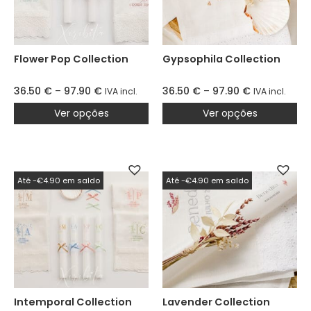
Flower Pop Collection
Gypsophila Collection
36.50
€
–
97.90
€
36.50
€
–
97.90
€
IVA incl.
IVA incl.
Ver opções
Ver opções
Até -€4.90 em saldo
Até -€4.90 em saldo
Intemporal Collection
Lavender Collection