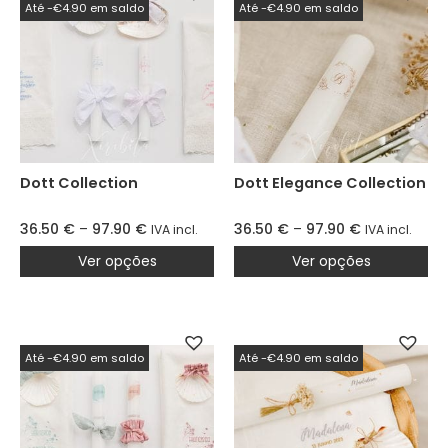
Até -€4.90 em saldo
Até -€4.90 em saldo
Dott Collection
Dott Elegance Collection
36.50
€
–
97.90
€
36.50
€
–
97.90
€
IVA incl.
IVA incl.
Ver opções
Ver opções
Até -€4.90 em saldo
Até -€4.90 em saldo