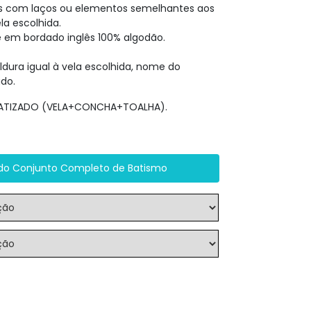
as com laços ou elementos semelhantes aos
a escolhida.
 em bordado inglês 100% algodão.
dura igual à vela escolhida, nome do
do.
 BATIZADO (VELA+CONCHA+TOALHA).
do Conjunto Completo de Batismo