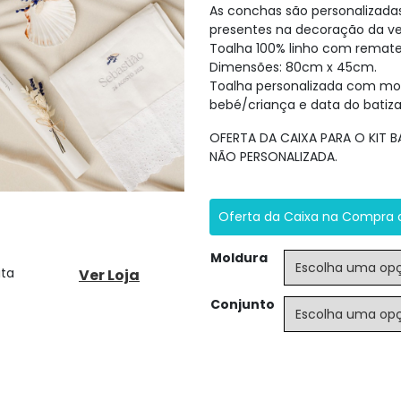
As conchas são personalizad
presentes na decoração da vel
Toalha 100% linho com remate
Dimensões: 80cm x 45cm.
Toalha personalizada com mol
bebé/criança e data do batiza
OFERTA DA CAIXA PARA O KIT
NÃO PERSONALIZADA.
Oferta da Caixa na Compra 
Moldura
ita
Ver Loja
Conjunto