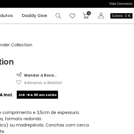
Fala Connosco
odutos
Daddy Give
Saldo: 0 €
nder Collection
tion
Mandar a Boca...
Adicionar a Wishlist
A incl.
Até -€4.90 em saldo
 comprimento e 3,5cm de espessura.
a, formato redondo.
sico) ou madrepérola. Conchas com cerca
te.