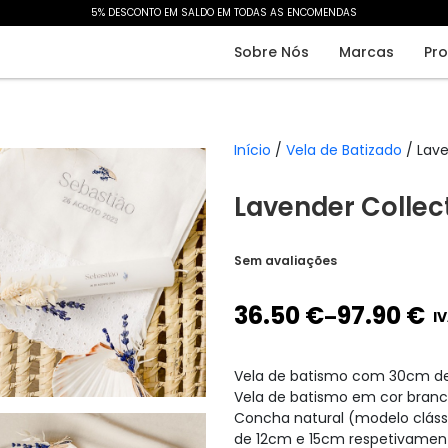
5% DESCONTO EM SALDO EM TODAS AS ENCOMENDAS​
Sobre Nós
Marcas
Pr
Início
/
Vela de Batizado
/ Lave
Lavender Collec
Sem avaliações
36.50
€
97.90
€
–
IV
Vela de batismo com 30cm de
Vela de batismo em cor branc
Concha natural (modelo clás
de 12cm e 15cm respetivamen