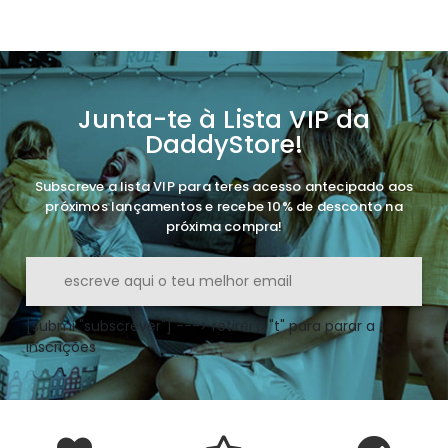
Junta-te à Lista VIP da
DaddyStore!
Subscreve a lista VIP para teres acesso antecipado aos
próximos lançamentos e recebe 10% de desconto na
próxima compra!
[submi "subscrever"] ---> retirei o "t" para parar a
inscrições