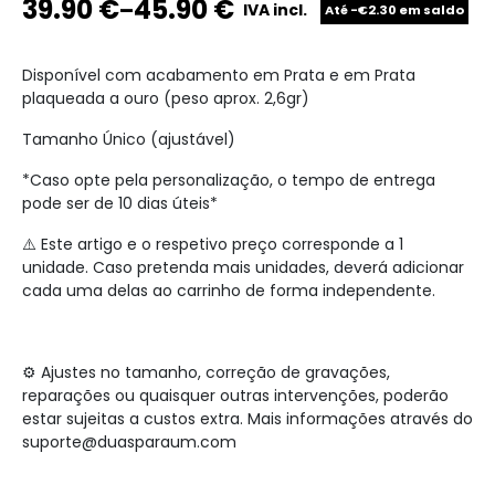
39.90
€
45.90
€
–
IVA incl.
Até -€2.30 em saldo
Disponível com acabamento em Prata e em Prata
plaqueada a ouro (peso aprox. 2,6gr)
Tamanho Único (ajustável)
*Caso opte pela personalização, o tempo de entrega
pode ser de 10 dias úteis*
⚠️ Este artigo e o respetivo preço corresponde a 1
unidade. Caso pretenda mais unidades, deverá adicionar
cada uma delas ao carrinho de forma independente.
⚙️ Ajustes no tamanho, correção de gravações,
reparações ou quaisquer outras intervenções, poderão
estar sujeitas a custos extra. Mais informações através do
suporte@duasparaum.com