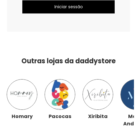
Outras lojas da daddystore
Homary
Pacocas
Xiribita
Ma
Andr