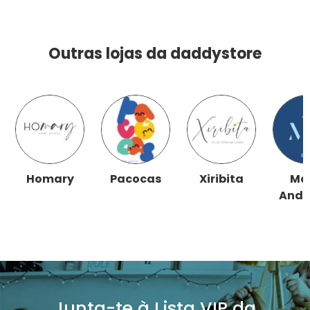
Outras lojas da daddystore
Homary
Pacocas
Xiribita
Ma
Andr
Junta-te à Lista VIP da