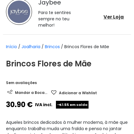
Jaybee
Para te sentires
Ver Loja
sempre no teu
melhor!
Início
/
Joalharia
/
Brincos
/ Brincos Flores de Mãe
Brincos Flores de Mãe
Sem avaliações
Mandar a Boca...
Adicionar a Wishlist
30.90
€
IVA incl.
-€1.55 em saldo
Aqueles brincos dedicados à mulher moderna, à mãe que
enquanto trabalha muda uma fralda e pensa no jantar