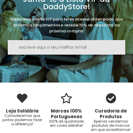
DaddyStore!
Subscreve a lista VIP para teres acesso antecipado aos
próximos lançamentos e recebe 10% de desconto na
próxima compra!
[submi "subscrever"] ---> retirei o "t" para parar a
inscrições
Loja Solidária
Marcas 100%
Curadoria de
Consideramos que
Portuguesas
Produtos
juntos podemos fazer
100% de qualidade
Apenas vendemos
a diferença!
em cada detalhe!
produtos de marcas
em que acreditamos!