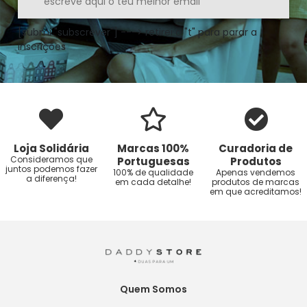
[submi "subscrever"] ---> retirei o "t" para parar a
inscrições
Loja Solidária
Marcas 100%
Curadoria de
Consideramos que
Portuguesas
Produtos
juntos podemos fazer
100% de qualidade
Apenas vendemos
a diferença!
em cada detalhe!
produtos de marcas
em que acreditamos!
Quem Somos