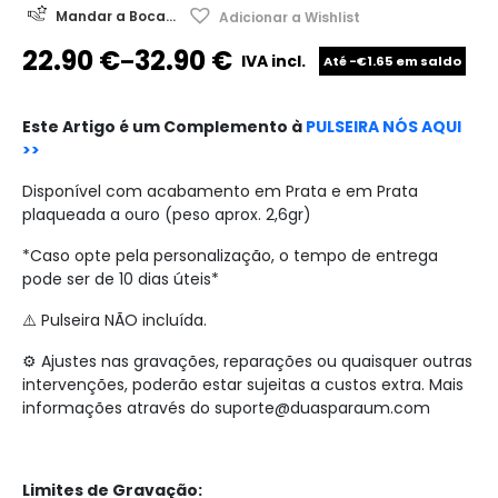
Mandar a Boca...
Adicionar a Wishlist
22.90
€
32.90
€
–
IVA incl.
Até -€1.65 em saldo
Este Artigo é um Complemento à
PULSEIRA NÓS AQUI
>>
Disponível com acabamento em Prata e em Prata
plaqueada a ouro (peso aprox. 2,6gr)
*Caso opte pela personalização, o tempo de entrega
pode ser de 10 dias úteis*
⚠️ Pulseira NÃO incluída.
⚙️ Ajustes nas gravações, reparações ou quaisquer outras
intervenções, poderão estar sujeitas a custos extra. Mais
informações através do
suporte@duasparaum.com
Limites de Gravação: