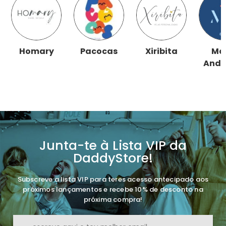
Homary
Pacocas
Xiribita
Ma
Andr
Junta-te à Lista VIP da
DaddyStore!
Subscreve a lista VIP para teres acesso antecipado aos
próximos lançamentos e recebe 10% de desconto na
próxima compra!