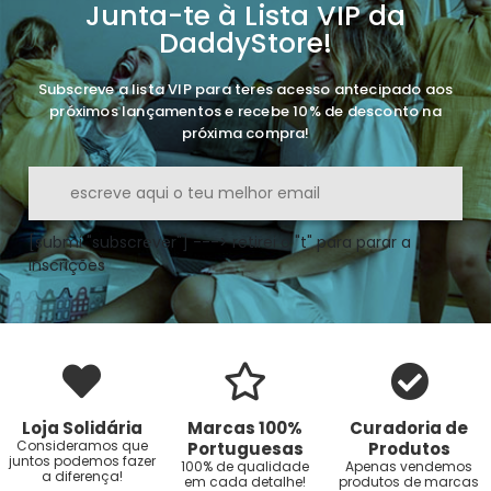
Junta-te à Lista VIP da
DaddyStore!
Subscreve a lista VIP para teres acesso antecipado aos
próximos lançamentos e recebe 10% de desconto na
próxima compra!
[submi "subscrever"] ---> retirei o "t" para parar a
inscrições
Loja Solidária
Marcas 100%
Curadoria de
Consideramos que
Portuguesas
Produtos
juntos podemos fazer
100% de qualidade
Apenas vendemos
a diferença!
em cada detalhe!
produtos de marcas