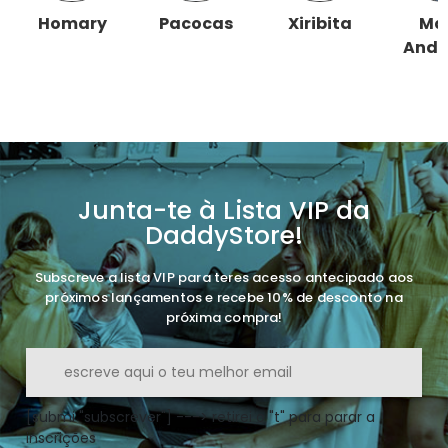
Homary
Pacocas
Xiribita
Ma
Andr
Junta-te à Lista VIP da
DaddyStore!
Subscreve a lista VIP para teres acesso antecipado aos
próximos lançamentos e recebe 10% de desconto na
próxima compra!
[submi "subscrever"] ---> retirei o "t" para parar a
inscrições