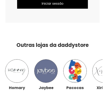
Outras lojas da daddystore
Homary
Jaybee
Pacocas
Xiri