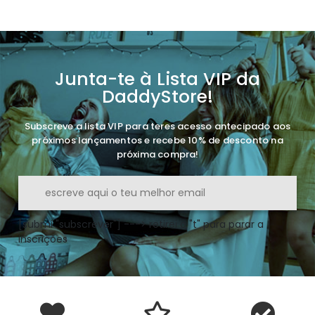
Junta-te à Lista VIP da
DaddyStore!
Subscreve a lista VIP para teres acesso antecipado aos
próximos lançamentos e recebe 10% de desconto na
próxima compra!
[submi "subscrever"] ---> retirei o "t" para parar a
inscrições