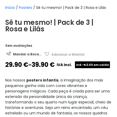
Início
/
Posters
/ Sê tu mesmo! | Pack de 3 | Rosa e Lilás
Sê tu mesmo! | Pack de 3 |
Rosa e Lilás
Sem avaliações
Mandar a Boca...
Adicionar a Wishlist
29.90
€
39.90
€
–
IVA incl.
Até -€2.00 em saldo
Nos nossos
posters infantis
, a imaginação dos mais
pequenos ganha vida com cores vibrantes e
personagens mágicos. Cada peça é criada para ser uma
extensão da personalidade única da criança,
transformando o seu quarto num lugar especial, cheio de
histórias e aventuras. Seja um reino encantado, um céu
estrelado ou um mundo de fantasia, os nossos quadros