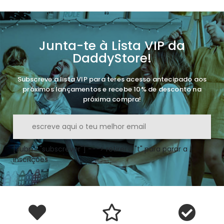
Junta-te à Lista VIP da
DaddyStore!
Subscreve a lista VIP para teres acesso antecipado aos
próximos lançamentos e recebe 10% de desconto na
próxima compra!
[submi "subscrever"] ---> retirei o "t" para parar a
inscrições