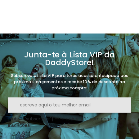
Junta-te à Lista VIP da
DaddyStore!
Subscreve a lista VIP para teres acesso antecipado aos
próximos lançamentos e recebe 10% de desconto na
próxima compra!
[submi "subscrever"] ---> retirei o "t" para parar a
inscrições