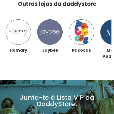
Outras lojas da daddystore
Homary
Jaybee
Pacocas
Ma
Andr
Junta-te à Lista VIP da
DaddyStore!