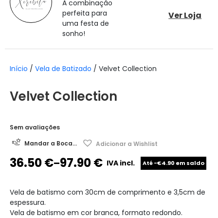
A combinação
perfeita para
Ver Loja
uma festa de
sonho!
Início
/
Vela de Batizado
/ Velvet Collection
Velvet Collection
Sem avaliações
Mandar a Boca...
Adicionar a Wishlist
36.50
€
97.90
€
–
IVA incl.
Até -€4.90 em saldo
Vela de batismo com 30cm de comprimento e 3,5cm de
espessura.
Vela de batismo em cor branca, formato redondo.