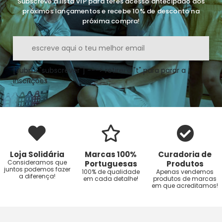
Subscreve a lista VIP para teres acesso antecipado aos
próximos lançamentos e recebe 10% de desconto na
próxima compra!
[submi "subscrever"] ---> retirei o "t" para parar a
inscrições
Loja Solidária
Marcas 100%
Curadoria de
Consideramos que
Portuguesas
Produtos
juntos podemos fazer
100% de qualidade
Apenas vendemos
a diferença!
em cada detalhe!
produtos de marcas
em que acreditamos!